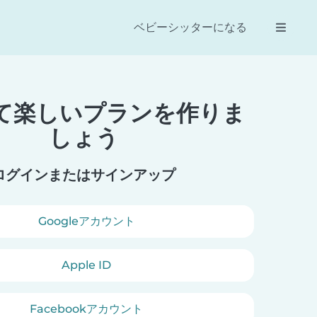
ベビーシッターになる
て楽しいプランを作りま
Reese
Dan
しょう
す！1歳の娘の
保護者とベビーシッターをつなぐ最
メン
ベビーシッター
高の方法です。とても簡単に効率的
いて
。娘は楽しい時
にベビーシッターを予約できます。
す。
ログインまたはサインアップ
す。
Googleアカウント
Apple ID
Facebookアカウント