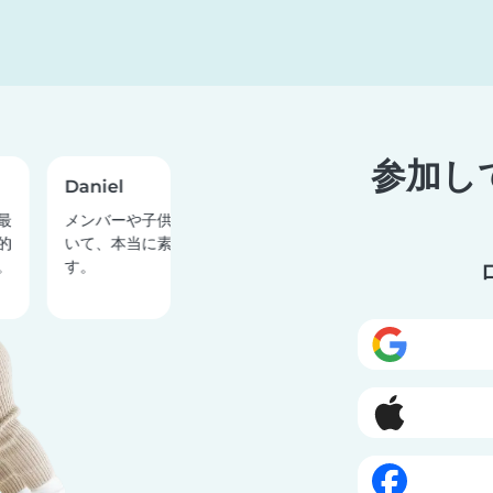
参加し
Daniel
Teiqua
最
メンバーや子供たちを第一に考えて
素晴らしいアプリで
的
いて、本当に素晴らしいサービスで
ために、素晴らしい
。
す。
を２人見つけました
間を過ごせたようで