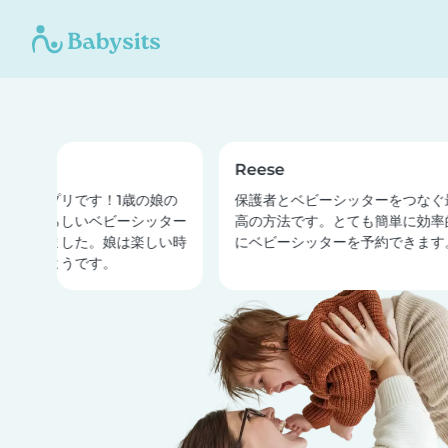
a
Reese
しいアプリです！1歳の娘の
保護者とベビーシッターをつなぐ
、素晴らしいベビーシッター
高の方法です。とても簡単に効率
見つけました。娘は楽しい時
にベビーシッターを予約できます
ごせたようです。