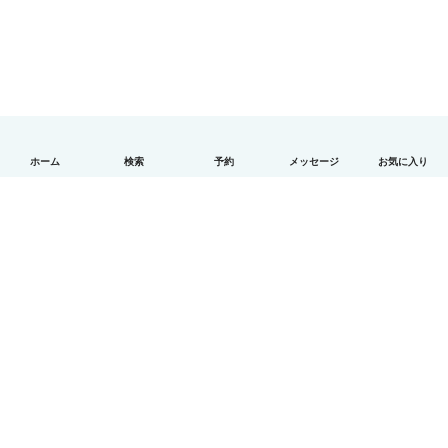
ホーム
検索
予約
メッセージ
お気に入り
日本語
使い方
ヘルプ
利用規約とプライバシー
料金
会社詳細
Babysitsビジネスプログラム
コミュニティ道徳規範