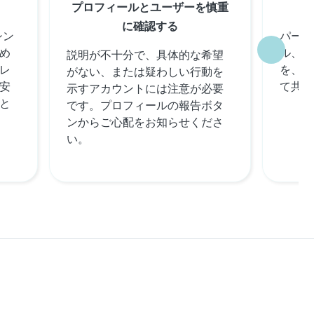
プロフィールとユーザーを慎重
に確認する
シン
パーソ
め
ル、電
説明が不十分で、具体的な希望
レ
を、オ
がない、または疑わしい行動を
安
て共有
示すアカウントには注意が必要
と
です。プロフィールの報告ボタ
ンからご心配をお知らせくださ
い。