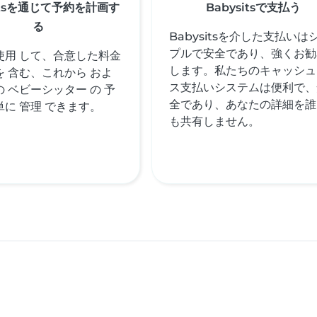
sitsを通じて予約を計画す
Babysitsで支払う
る
Babysitsを介した支払いは
プルで安全であり、強くお勧
 使用 して、合意した料金
します。私たちのキャッシュ
 を 含む、これから およ
ス支払いシステムは便利で、
の ベビーシッター の 予
全であり、あなたの詳細を誰
単に 管理 できます。
も共有しません。