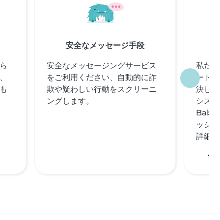
安全なメッセージ手段
ら
安全なメッセージングサービス
私たち
、
をご利用ください、自動的に詐
ードや
も
欺や疑わしい行動をスクリーニ
決して
ングします。
システ
Bab
ッシュ
詳細を
価