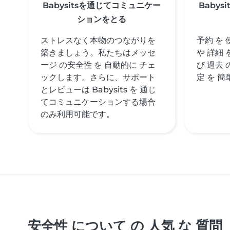
Babysitsを通じてコミュニケー
Baby
ションをとる
ストレスなく本物のつながりを
予約 を
築きましょう。私たちはメッセ
や 詳細
ージ の安全性 を 自動的に チェ
び 過去 
ックします。さらに、サポート
定 を 簡
とレビューは Babysits を 通じ
てコミュニケーションする場合
のみ利用可能です。
安全性 について の 人気 な 質問