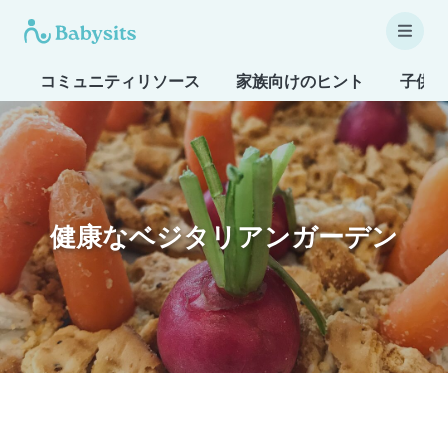
コミュニティリソース
家族向けのヒント
子供も
健康なベジタリアンガーデン