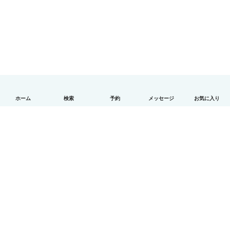
ホーム
検索
予約
メッセージ
お気に入り
日本語
使い方
ヘルプ
利用規約とプライバシー
料金
会社詳細
Babysitsビジネスプログラム
コミュニティ道徳規範