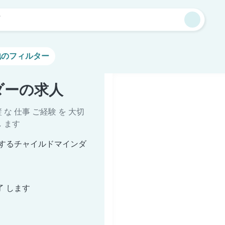
町
他のフィルター
ダーの求人
璧 な 仕事 ご経験 を 大切
し ます
するチャイルドマインダ
了 します