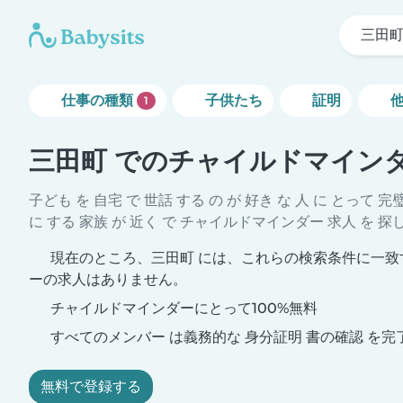
三田
仕事の種類
子供たち
証明
1
三田町 でのチャイルドマイン
子ども を 自宅 で 世話 する の が 好き な 人 に とって 完
に する 家族 が 近く で チャイルドマインダー 求人 を 探
現在のところ、三田町 には、これらの検索条件に一致
ーの求人はありません。
チャイルドマインダーにとって100%無料
すべてのメンバー は義務的な 身分証明 書の確認 を完
無料で登録する