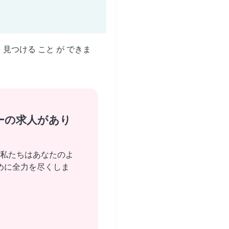
を 見つける こと が できま
ーの求人があり
私たちはあなたのよ
めに全力を尽くしま