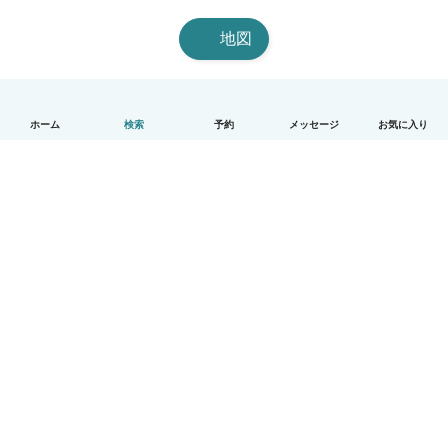
地図
ホーム
検索
予約
メッセージ
お気に入り
日本語
使い方
ヘルプ
利用規約とプライバシー
料金
会社詳細
Babysitsビジネスプログラム
コミュニティ道徳規範