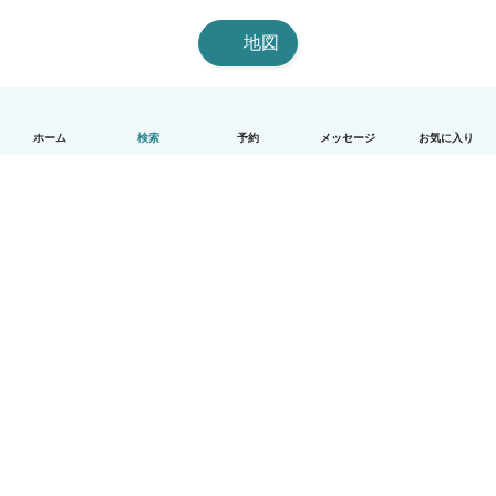
地図
ホーム
検索
予約
メッセージ
お気に入り
日本語
使い方
ヘルプ
利用規約とプライバシー
料金
会社詳細
Babysitsビジネスプログラム
コミュニティ道徳規範