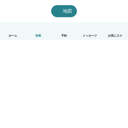
地図
ホーム
検索
予約
メッセージ
お気に入り
日本語
使い方
ヘルプ
利用規約とプライバシー
料金
会社詳細
Babysitsビジネスプログラム
コミュニティ道徳規範