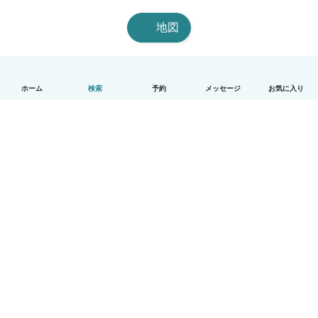
地図
ホーム
検索
予約
メッセージ
お気に入り
日本語
使い方
ヘルプ
利用規約とプライバシー
料金
会社詳細
Babysitsビジネスプログラム
コミュニティ道徳規範