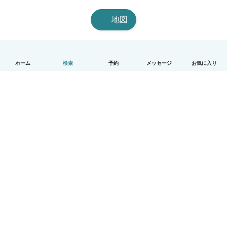
地図
ホーム
検索
予約
メッセージ
お気に入り
日本語
使い方
ヘルプ
利用規約とプライバシー
料金
会社詳細
Babysitsビジネスプログラム
コミュニティ道徳規範