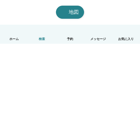
地図
ホーム
検索
予約
メッセージ
お気に入り
日本語
使い方
ヘルプ
利用規約とプライバシー
料金
会社詳細
Babysitsビジネスプログラム
コミュニティ道徳規範