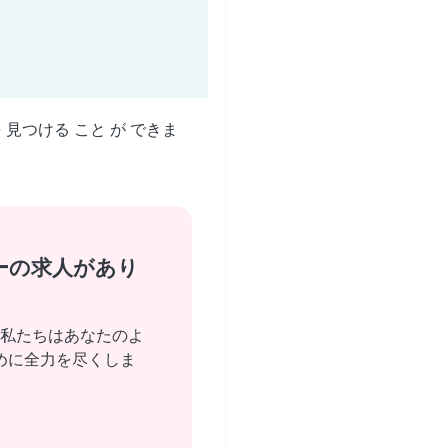
を 見つける こと が できま
ーの求人があり
私たちはあなたのよ
めに全力を尽くしま