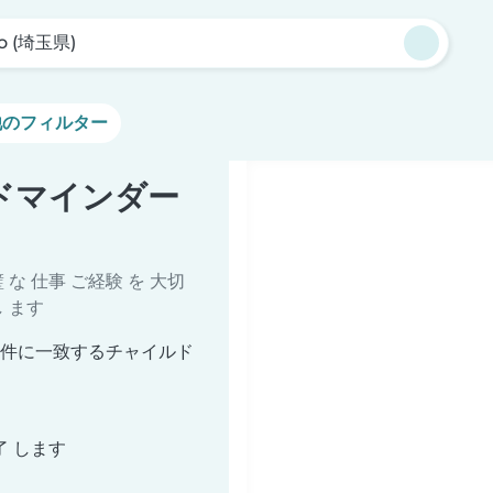
no (埼玉県)
他のフィルター
イルドマインダー
璧 な 仕事 ご経験 を 大切
し ます
索条件に一致するチャイルド
了 します