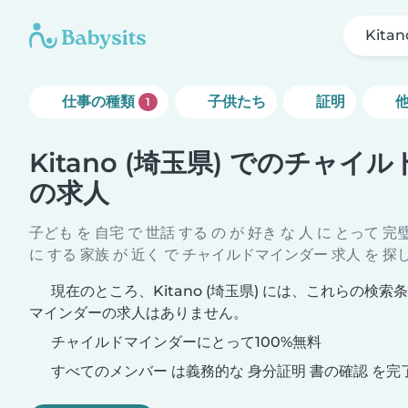
Kita
仕事の種類
子供たち
証明
1
Kitano (埼玉県) でのチャ
の求人
子ども を 自宅 で 世話 する の が 好き な 人 に とって 完
に する 家族 が 近く で チャイルドマインダー 求人 を 探
現在のところ、Kitano (埼玉県) には、これらの検
マインダーの求人はありません。
チャイルドマインダーにとって100%無料
すべてのメンバー は義務的な 身分証明 書の確認 を完