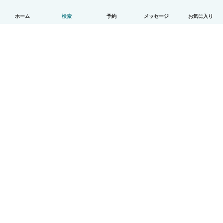
ホーム
検索
予約
メッセージ
お気に入り
日本語
使い方
ヘルプ
利用規約とプライバシー
料金
会社詳細
Babysitsビジネスプログラム
コミュニティ道徳規範
© Babysits B.V.