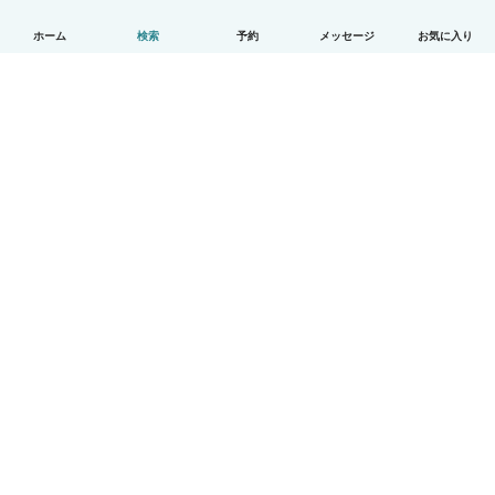
ホーム
検索
予約
メッセージ
お気に入り
日本語
使い方
ヘルプ
利用規約とプライバシー
料金
会社詳細
Babysitsビジネスプログラム
コミュニティ道徳規範
© Babysits B.V.