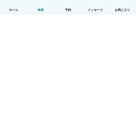
ホーム
検索
予約
メッセージ
お気に入り
日本語
使い方
ヘルプ
利用規約とプライバシー
料金
会社詳細
Babysitsビジネスプログラム
コミュニティ道徳規範
© Babysits B.V.