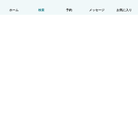
ホーム
検索
予約
メッセージ
お気に入り
日本語
使い方
ヘルプ
利用規約とプライバシー
料金
会社詳細
Babysitsビジネスプログラム
コミュニティ道徳規範
© Babysits B.V.