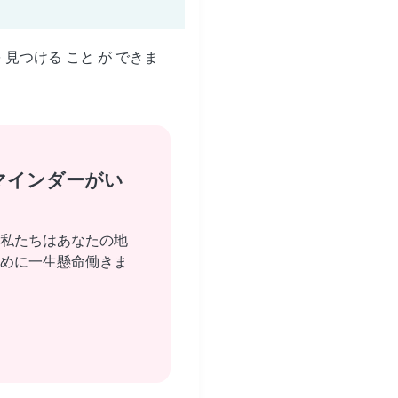
を 見つける こと が できま
マインダーがい
私たちはあなたの地
めに一生懸命働きま