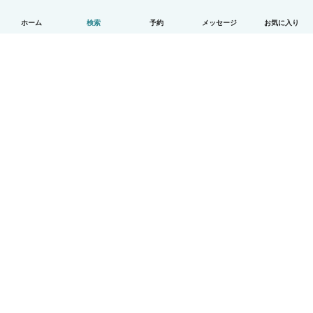
ホーム
検索
予約
メッセージ
お気に入り
日本語
使い方
ヘルプ
利用規約とプライバシー
料金
会社詳細
Babysitsビジネスプログラム
コミュニティ道徳規範
© Babysits B.V.