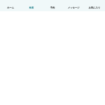
ホーム
検索
予約
メッセージ
お気に入り
日本語
使い方
ヘルプ
利用規約とプライバシー
料金
会社詳細
Babysitsビジネスプログラム
コミュニティ道徳規範
© Babysits B.V.