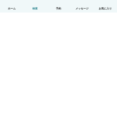
ホーム
検索
予約
メッセージ
お気に入り
日本語
使い方
ヘルプ
利用規約とプライバシー
料金
会社詳細
Babysitsビジネスプログラム
コミュニティ道徳規範
© Babysits B.V.