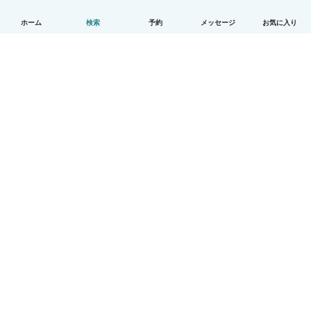
ホーム
検索
予約
メッセージ
お気に入り
日本語
使い方
ヘルプ
利用規約とプライバシー
料金
会社詳細
Babysitsビジネスプログラム
コミュニティ道徳規範
© Babysits B.V.