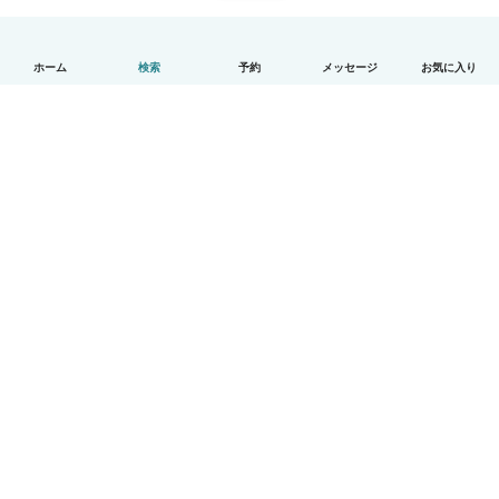
ホーム
検索
予約
メッセージ
お気に入り
日本語
使い方
ヘルプ
利用規約とプライバシー
料金
会社詳細
Babysitsビジネスプログラム
コミュニティ道徳規範
© Babysits B.V.