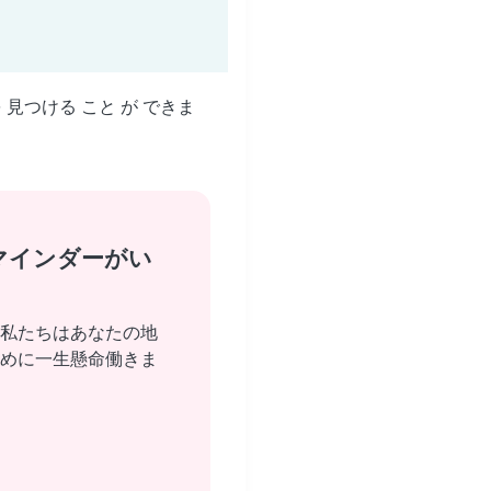
を 見つける こと が できま
マインダーがい
私たちはあなたの地
めに一生懸命働きま