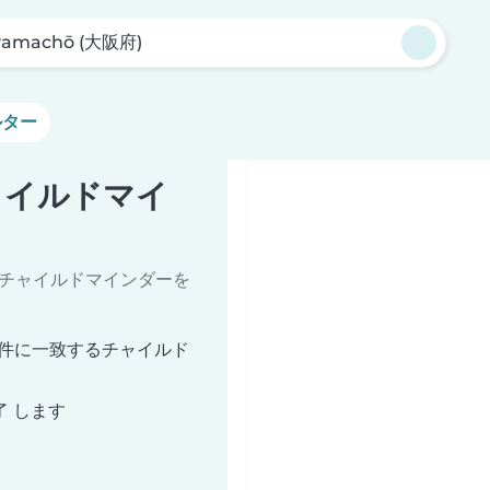
yamachō (大阪府)
ルター
のチャイルドマイ
るチャイルドマインダーを
索条件に一致するチャイルド
了 します