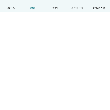
ホーム
検索
予約
メッセージ
お気に入り
日本語
使い方
ヘルプ
利用規約とプライバシー
料金
会社詳細
Babysitsビジネスプログラム
コミュニティ道徳規範
© Babysits B.V.