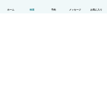
ホーム
検索
予約
メッセージ
お気に入り
日本語
使い方
ヘルプ
利用規約とプライバシー
料金
会社詳細
Babysitsビジネスプログラム
コミュニティ道徳規範
© Babysits B.V.