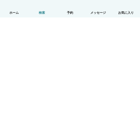
ホーム
検索
予約
メッセージ
お気に入り
日本語
使い方
ヘルプ
利用規約とプライバシー
料金
会社詳細
Babysitsビジネスプログラム
コミュニティ道徳規範
© Babysits B.V.