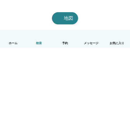
地図
ホーム
検索
予約
メッセージ
お気に入り
日本語
使い方
ヘルプ
利用規約とプライバシー
料金
会社詳細
Babysitsビジネスプログラム
コミュニティ道徳規範