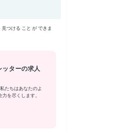
を 見つける こと が できま
シッターの求人
私たちはあなたのよ
全力を尽くします。