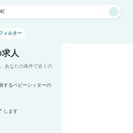
山町
フィルター
の求人
。あなたの条件で近くの
致するベビーシッターの
了 します