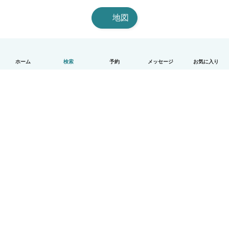
地図
ホーム
検索
予約
メッセージ
お気に入り
日本語
使い方
ヘルプ
利用規約とプライバシー
料金
会社詳細
Babysitsビジネスプログラム
コミュニティ道徳規範
© Babysits B.V.