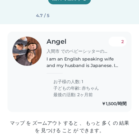
4.7 / 5
Angel
2
入間市 でのベビーシッターの求人
I am an English speaking wife
and my husband is Japanese. I
will have major dental surgery
on the 16th and my husband will
お子様の人数: 1
be gone for an appointment on
子どもの年齢:
赤ちゃん
the 18th. Our baby is purely..
最後の活動: 2ヶ月前
￥1,500/時間
マップ を ズームアウト すると 、 もっと 多く の 結果
を 見つける こと が できます。