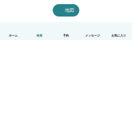
地図
ホーム
検索
予約
メッセージ
お気に入り
日本語
使い方
ヘルプ
利用規約とプライバシー
料金
会社詳細
Babysitsビジネスプログラム
コミュニティ道徳規範
© Babysits B.V.