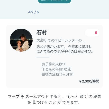
4.7 / 5
石村
5
大宮町 でのベビーシッターの求人
夫と子供がいます。 今韓国に整形し
にきてるのですが手術の日程が伸びて
しまい旦那は先に仕事で日本に戻って
しまうので子供を見ていただきたく登
お子様の人数: 1
録しました。 数日見てくれる方希望
子どもの年齢:
幼児
です。
最後の活動: 3ヶ月前
￥2,000/時間
マップ を ズームアウト すると 、 もっと 多く の 結果
を 見つける こと が できます。