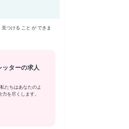
を 見つける こと が できま
シッターの求人
私たちはあなたのよ
全力を尽くします。