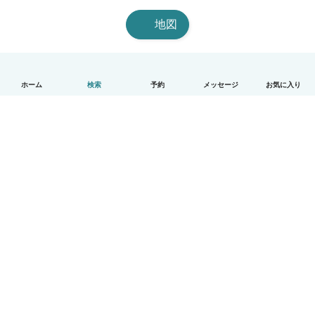
地図
ホーム
検索
予約
メッセージ
お気に入り
日本語
使い方
ヘルプ
利用規約とプライバシー
料金
会社詳細
Babysitsビジネスプログラム
コミュニティ道徳規範
© Babysits B.V.