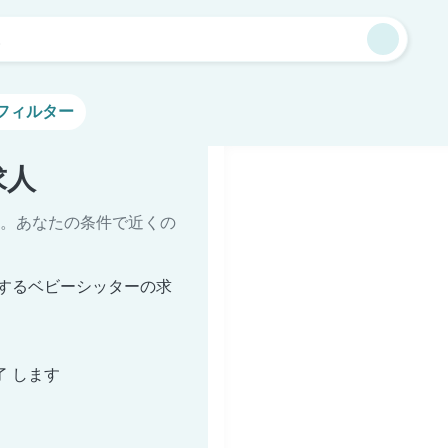
森
フィルター
求人
。あなたの条件で近くの
するベビーシッターの求
了 します