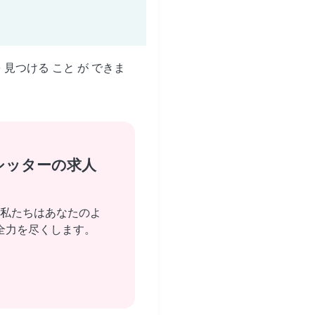
を 見つける こと が できま
シッターの求人
私たちはあなたのよ
全力を尽くします。