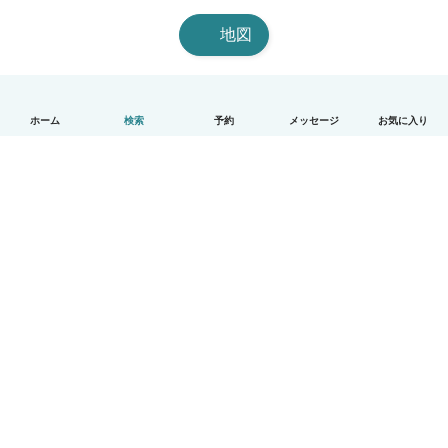
地図
ホーム
検索
予約
メッセージ
お気に入り
日本語
使い方
ヘルプ
利用規約とプライバシー
料金
会社詳細
Babysitsビジネスプログラム
コミュニティ道徳規範
© Babysits B.V.