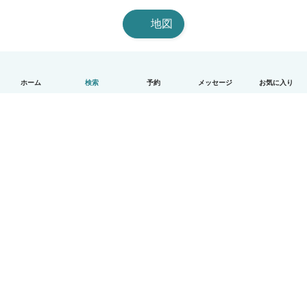
地図
ホーム
検索
予約
メッセージ
お気に入り
日本語
使い方
ヘルプ
利用規約とプライバシー
料金
会社詳細
Babysitsビジネスプログラム
コミュニティ道徳規範
© Babysits B.V.