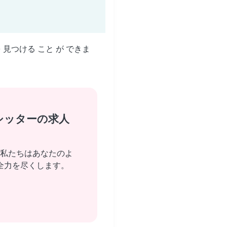
を 見つける こと が できま
シッターの求人
私たちはあなたのよ
全力を尽くします。