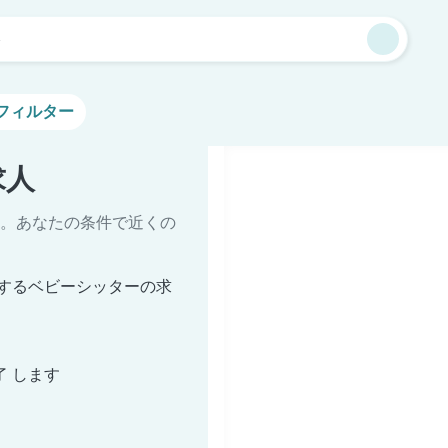
港
フィルター
求人
。あなたの条件で近くの
するベビーシッターの求
了 します