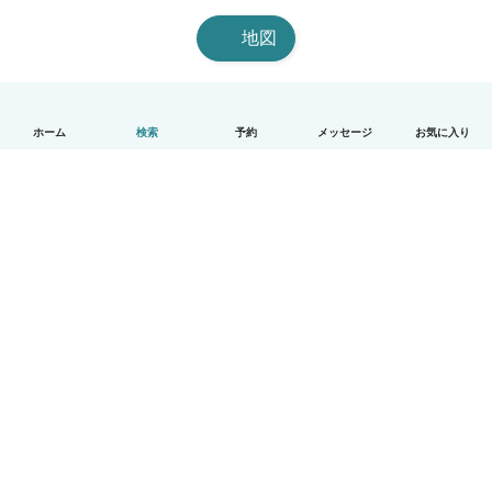
地図
ホーム
検索
予約
メッセージ
お気に入り
日本語
使い方
ヘルプ
利用規約とプライバシー
料金
会社詳細
Babysitsビジネスプログラム
コミュニティ道徳規範
© Babysits B.V.