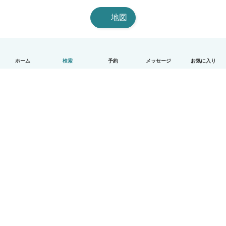
地図
ホーム
検索
予約
メッセージ
お気に入り
日本語
使い方
ヘルプ
利用規約とプライバシー
料金
会社詳細
Babysitsビジネスプログラム
コミュニティ道徳規範
© Babysits B.V.