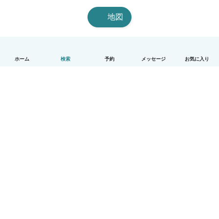
地図
ホーム
検索
予約
メッセージ
お気に入り
日本語
使い方
ヘルプ
利用規約とプライバシー
料金
会社詳細
Babysitsビジネスプログラム
コミュニティ道徳規範
© Babysits B.V.