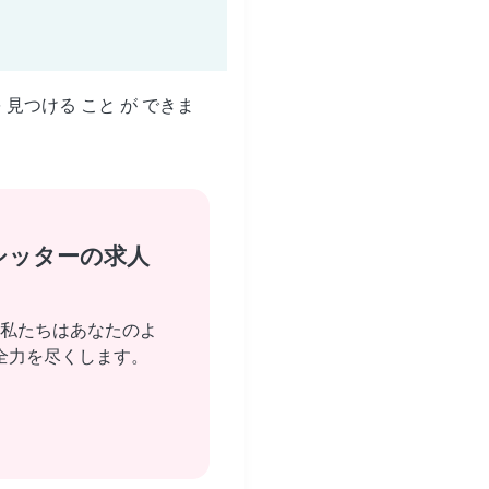
を 見つける こと が できま
シッターの求人
私たちはあなたのよ
全力を尽くします。