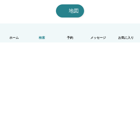
地図
ホーム
検索
予約
メッセージ
お気に入り
日本語
使い方
ヘルプ
利用規約とプライバシー
料金
会社詳細
Babysitsビジネスプログラム
コミュニティ道徳規範
© Babysits B.V.