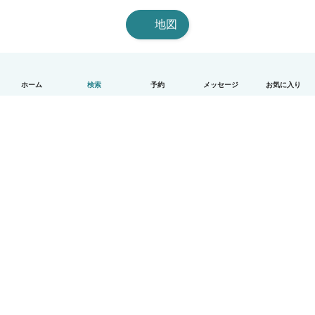
地図
ホーム
検索
予約
メッセージ
お気に入り
日本語
使い方
ヘルプ
利用規約とプライバシー
料金
会社詳細
Babysitsビジネスプログラム
コミュニティ道徳規範
© Babysits B.V.