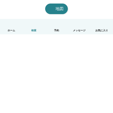
地図
ホーム
検索
予約
メッセージ
お気に入り
日本語
使い方
ヘルプ
利用規約とプライバシー
料金
会社詳細
Babysitsビジネスプログラム
コミュニティ道徳規範
© Babysits B.V.