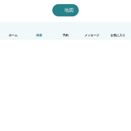
地図
ホーム
検索
予約
メッセージ
お気に入り
日本語
使い方
ヘルプ
利用規約とプライバシー
料金
会社詳細
Babysitsビジネスプログラム
コミュニティ道徳規範
© Babysits B.V.