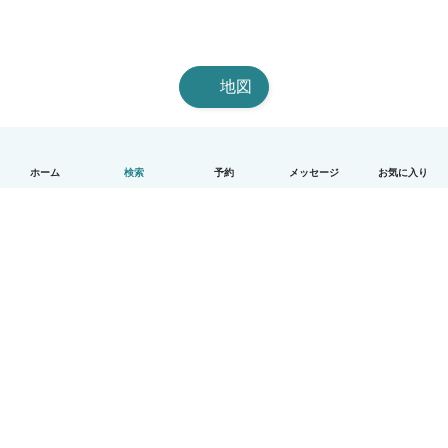
地図
ホーム
検索
予約
メッセージ
お気に入り
日本語
使い方
ヘルプ
利用規約とプライバシー
料金
会社詳細
Babysitsビジネスプログラム
コミュニティ道徳規範