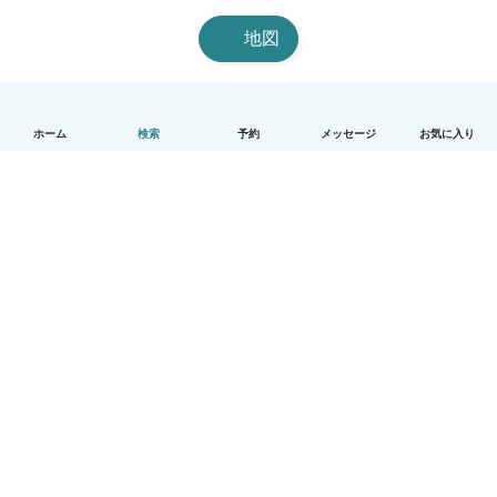
地図
ホーム
検索
予約
メッセージ
お気に入り
日本語
使い方
ヘルプ
利用規約とプライバシー
料金
会社詳細
Babysitsビジネスプログラム
コミュニティ道徳規範
© Babysits B.V.