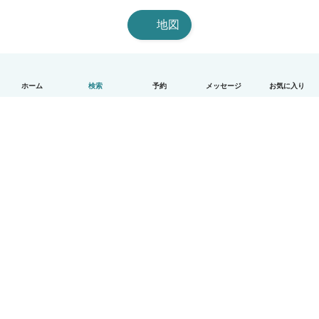
地図
ホーム
検索
予約
メッセージ
お気に入り
日本語
使い方
ヘルプ
利用規約とプライバシー
料金
会社詳細
Babysitsビジネスプログラム
コミュニティ道徳規範
© Babysits B.V.